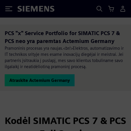
Siemens
PCS "x" Service Portfolio for SIMATIC PCS 7 &
PCS neo yra paremtas Actemium Germany
Pramoninis procesas yra naujas.<br/>Elektros, automatizavimo ir
IT technikos srityje mes esame inovacijų diegėjai ir meistrai. Jei
partneris įsitraukia į puslapį, mes savo klientus tobuliname savo
ilgalaikį ir neatidėliotiną pramoninį procesą.
Atraskite Actemium Germany
Kodėl SIMATIC PCS 7 & PCS