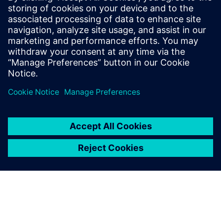
SIMATIC PCS neo readyness Analyse von SIMATIC PCS 7
Systemen - GMP Dokumentation, Validierung und
Abnahmetests - Cybersecurity System und
Schwachstellenanalyse - Virtuelle Systeminfrastruktur