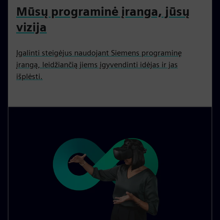
Mūsų programinė įranga, jūsų
vizija
Įgalinti steigėjus naudojant Siemens programinę
įrangą, leidžiančią jiems įgyvendinti idėjas ir jas
išplėsti.