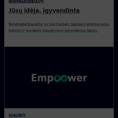
BENDRADARBIAUTI
Jūsų idėja, įgyvendinta
Bendradarbiaukite su startuoliais tapdami ankstyvuoju
klientu ir kurdami inovatyvius sprendimus kartu.
ĮGALINTI