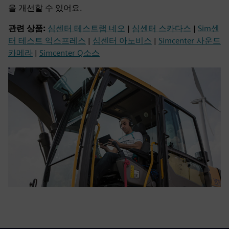
을 개선할 수 있어요.
관련 상품:
심센터 테스트랩 네오
|
심센터 스카다스
|
Sim센
터 테스트 익스프레스
|
심센터 아노비스
|
Simcenter 사운드
카메라
|
Simcenter Q소스