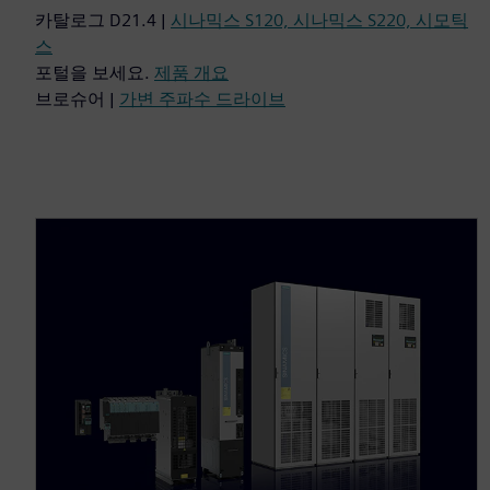
카탈로그 D21.4 |
시나믹스 S120, 시나믹스 S220, 시모틱
스
포털을 보세요.
제품 개요
브로슈어 |
가변 주파수 드라이브