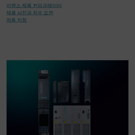
지멘스 제품 컨피규레이터
제품 사진과 치수 도면
작동 지침