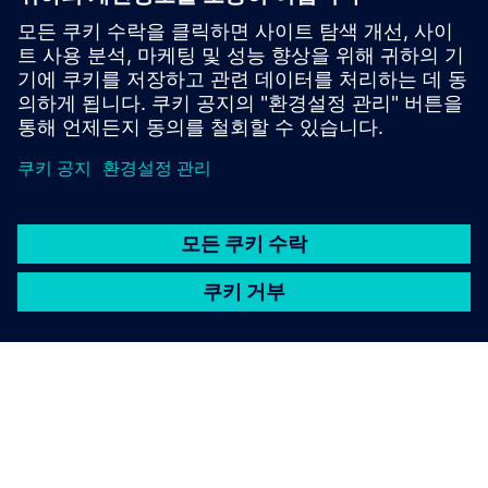
high availability and flexible process‑near or
in‑cabinet installation for all process industry needs.