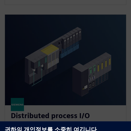
Distributed process I/O
Our I/O systems for SIMATIC PCS neo and PCS 7 offer