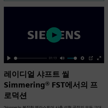
Play
01:13
Play
Mute
Settings
PIP
Enter
fulls
레이디얼 샤프트 씰
Simmering® FST에서의 프
로덕션
“Hopper는 복잡한 엘라스토머 사출 성형 공정의 모든 교대