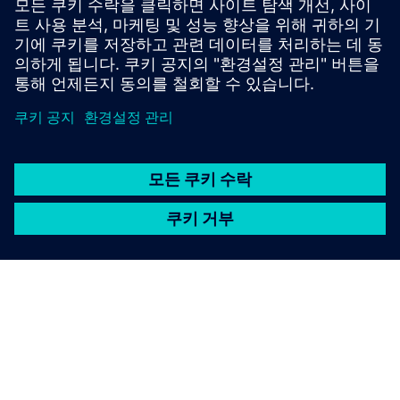
Package can be ordered only in combination with the
annual subscr...
자세히 알아보기