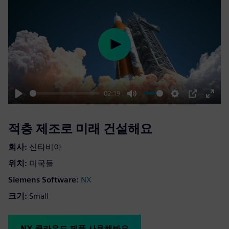
Play
02:19
Play
Mute
Settings
PIP
Enter
fulls
적층 제조로 미래 건설해요
회사:
신타비아
위치:
미국들
Siemens Software:
NX
크기:
Small
NX 클라우드 제품 사용해봐요