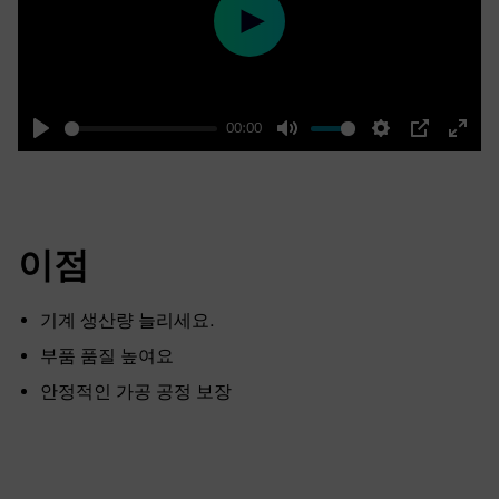
Play
00:00
Play
Mute
Settings
PIP
Enter
fulls
이점
기계 생산량 늘리세요.
부품 품질 높여요
안정적인 가공 공정 보장