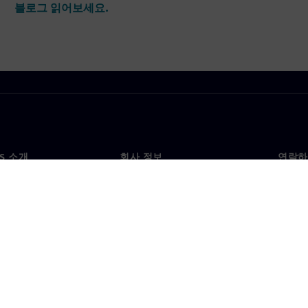
블로그 읽어보세요.
NS 소개
회사 정보
연락하
개
회사
문의
투자자 관계
각국 
료
전략