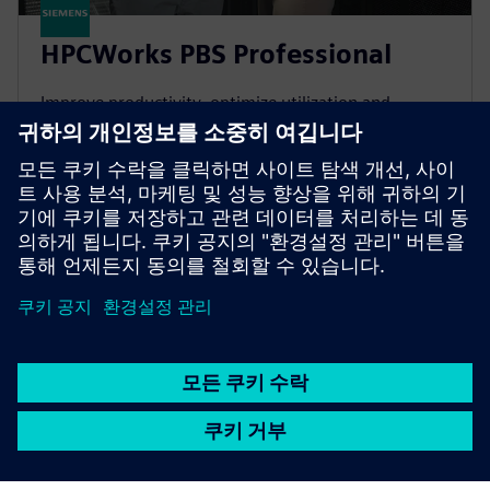
HPCWorks PBS Professional
Improve productivity, optimize utilization and
simplify cluster and cloud administration — from the
largest HPC workloads to millions of small, high-
throughput jobs.