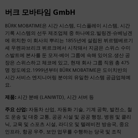
버크 모바타임 GmbH
BÜRK MOBATIME은 시간 시스템, 디스플레이 시스템, 시간
기록 시스템의 선두 제조업체 중 하나예요.빌링겐-슈베닝겐
에 위치한 이 회사의 뿌리는 1855년에 설립된 뷔르템베르기
셰 우렌파브리크 뷔르크에서 시작돼서 지금은 스위스 수미
스발트에 본사를 둔 모저-베어 그룹에 속해 있어요.생산 공
장은 스위스하고 체코에 있고, 현재 회사 그룹 직원 총 475
명 정도예요.1999년부터 BÜRK MOBATIME은 도이치반의
시간 서비스 엔지니어링 분야의 유일한 시스템 공급업체예
요.
제품:
시간 분배 (LAN/WTD), 시간 서버 등
주요 산업:
자동차 산업, 자동화 기술, 기계 공학, 발전소, 철
도 운송 및 대중 교통, 공공 시설 및 공공 행정, 병원 및 클리
닉, 교육 및 스포츠 시설, 라디오 및 텔레비전 방송국, 중요
인프라, 항공 우주, 보안 업무를 수행하는 당국 및 조직