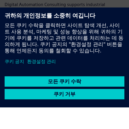
Digital Automation Consulting supports industrial
manufacturer in various industries in implementing IIoT
solutions: edge computing, energy optimization,
environmental impact reduction, condition monitoring,
predictive maintenance...
자세히 알아보기