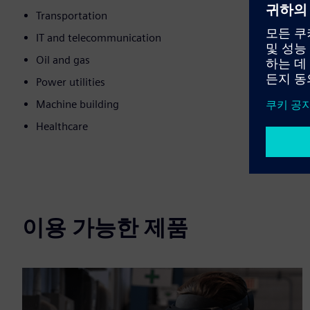
Transportation
IT and telecommunication
Oil and gas
Power utilities
Machine building
Healthcare
이용 가능한 제품