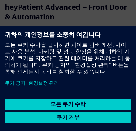
heyPatient Advanced – Front Door
& Automation
Extends the digital front door with an AI patient concierge,
web admission, QR self check-in, intelligent patient
routing, patient call systems & integrated service booking.
Automates patient intake, arrival and service coordinati...
자세히 알아보기