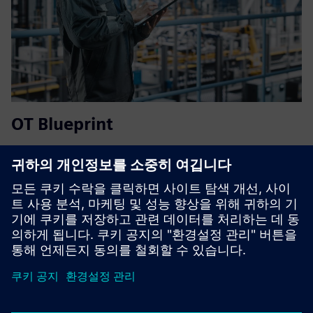
OT Blueprint
Faster rollouts, consistent security, fewer surprises at go-
live. OT Blueprint is the joint Siemens/ENTIRETEC design
standard for new and expanding production lines, built for
IT/OT architects who need reliability from day one.
자세히 알아보기