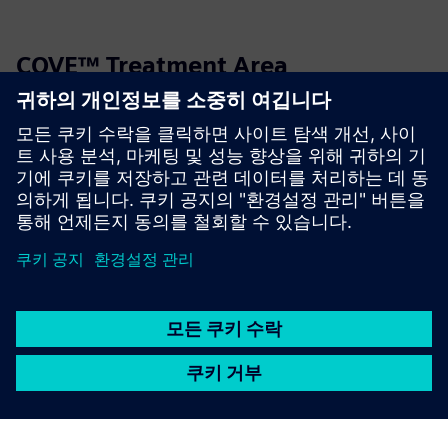
COVE™ Treatment Area
COVE is a prefabricated healthcare treatment area that
integrates all the necessary elements of a standard exam
room into a fraction of the size.
자세히 알아보기