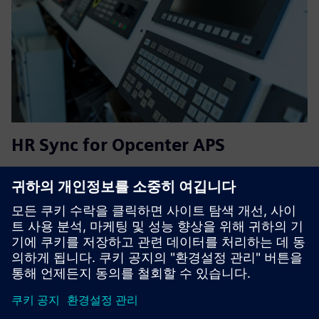
HR Sync for Opcenter APS
This enhancement brings a new perspective and dimension
to traditional planning, enabling an accurate assignment of
specific operators to their designated machines, which is
specially useful in cellular manufacturing. It leverages...
자세히 알아보기