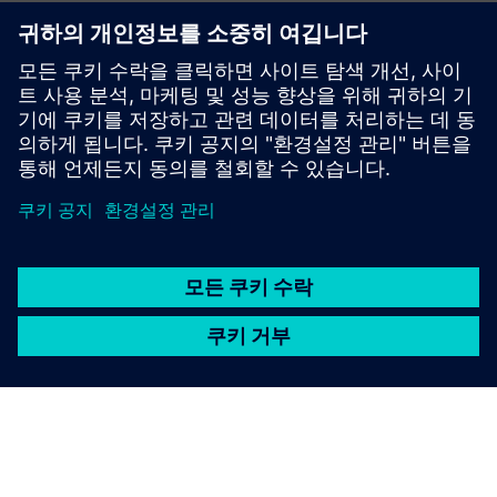
VergeLink is a modern solution for universal Industry 4.0
connectivity, helping you collect all the data you need, keep
costs low, and rapidly evolve your IoT use case. With
VergeLink you can configure your field devices and senso...
자세히 알아보기