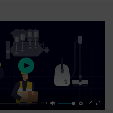
Play
02:18
Mute
Settings
PIP
Enter