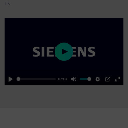
다.
Play
02:04
Play
Mute
Settings
PIP
Enter
fulls