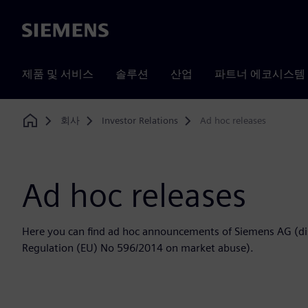
Siemens
제품 및 서비스
솔루션
산업
파트너 에코시스템
회사
Investor Relations
Ad hoc releases
Home
Ad hoc releases
Here you can find ad hoc announcements of Siemens AG (disc
Regulation (EU) No 596/2014 on market abuse).