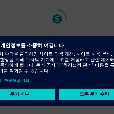
Investor relatio
You ask, we answer – your 