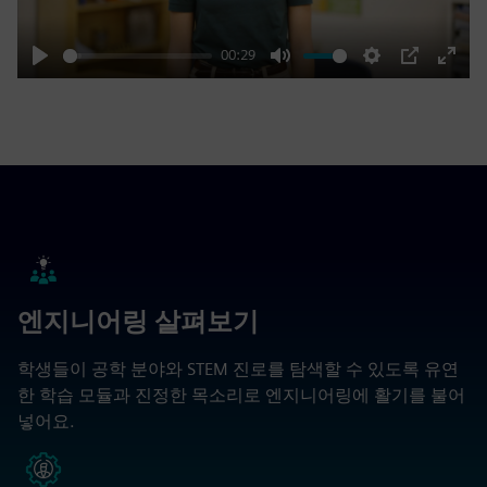
00:29
Play
Mute
Settings
PIP
Enter
fulls
엔지니어링 살펴보기
학생들이 공학 분야와 STEM 진로를 탐색할 수 있도록 유연
한 학습 모듈과 진정한 목소리로 엔지니어링에 활기를 불어
넣어요.