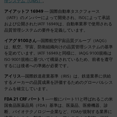
理システム（QMS）
。
アイアットフ 16949
— 国際自動車タスクフォース
（IATF）のメンバーによって開発され、ISOによって承認
および公開されたIATF 16949は、自動車業界で使用される
品質管理システムの要件を定義しています。
イアグ 9100さん
—国際航空宇宙品質グループ（IAQG）
は、航空、宇宙、防衛組織向けの品質管理システムの基準
を定めています。IATF 16949と同様に、IAQG 9100規格は
ISO 9001規格に基づいて構築されているため、前者を遵守
するには後者への準拠が必要です。
アイリス
—国際鉄道産業基準（IRIS）は、鉄道業界に供給
するメーカーの品質成果を評価するためのグローバルシス
テムを確立しています。
FDA 21 CRF パート 1
—一般にパート11と呼ばれるこの米
国食品医薬品局（FDA）基準は、医薬品、医療機器、診
断、バイオテクノロジー企業など、FDAが規制する業界に