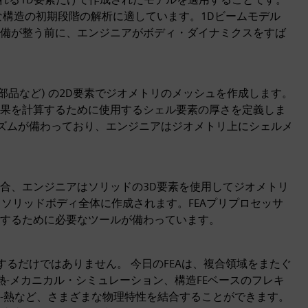
な構造の初期段階の解析に適しています。1Dビームモデル
備が整う前に、エンジニアがボディ・ダイナミクスをすば
部品など) の2D要素でジオメトリのメッシュを作成します。
果を計算するために使用するシェル要素の厚さを定義しま
リズムが備わっており、エンジニアはジオメトリ上にシェルメ
合、エンジニアはソリッドの3D要素を使用してジオメトリ
ソリッドボディ全体に作成されます。FEAプリプロセッサ
成するために必要なツールが備わっています。
するだけではありません。 今日のFEAは、複合領域をまたぐ
、熱-メカニカル・シミュレーション、構造FEベースのフレキ
-熱など、さまざまな物理特性を結合することができます。