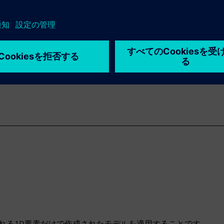
プロセス
理の後、レポート、測定モニター、プロット図、2D/3D画像や
りシミュレーション結果を視覚化し、定性的および定量的に解
妥当性確認もこの段階で行います。
される1D要素だけで作成されたモデルを適用することです。