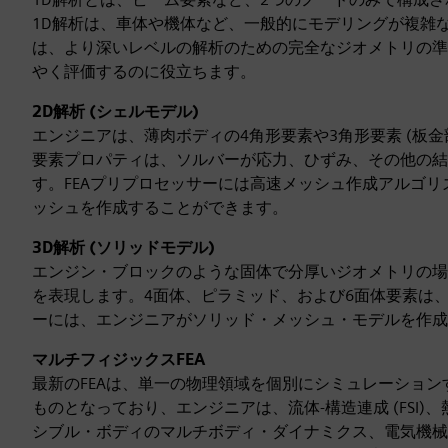
1D解析は、車体や機体など、一般的にモデリングが複雑
は、より深いレベルの解析のための完全なジオメトリの準
やく評価するのに役立ちます。
2D解析 (シェルモデル)
エンジニアは、薄肉ボディの4角形要素や3角形要素 (板金
要素プロパティは、ソルバーが応力、ひずみ、その他の結
す。FEAプリプロセッサーには高速メッシュ作成アルゴ
ッシュを作成することができます。
3D解析 (ソリッドモデル)
エンジン・ブロックのような固体で分厚いジオメトリの場
を表現します。4面体、ピラミッド、および6面体要素は、
ーには、エンジニアがソリッド・メッシュ・モデルを作
マルチフィジックスFEA
最新のFEAは、単一の物理領域を個別にシミュレーション
ものとなっており、エンジニアは、流体-構造連成 (FSI)
シブル・ボディのマルチボディ・ダイナミクス、電気機械