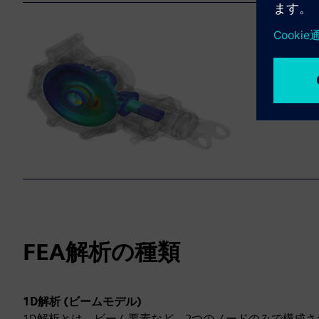
ポスト
ソルバー処
ンなどによ
果の検証と
FEA解析の種類
1D解析 (ビームモデル)
1D解析とは、ビーム要素など、2つのノードのみで構成