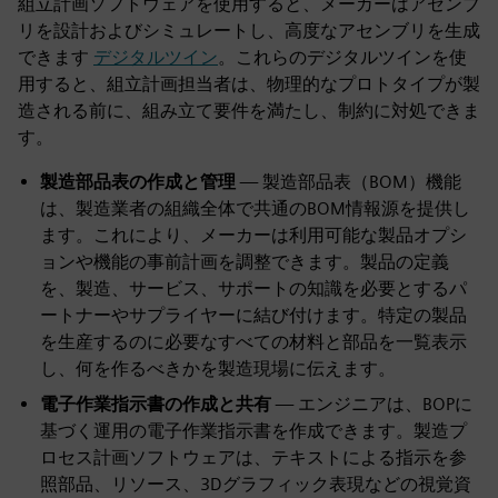
組立計画ソフトウェアを使用すると、メーカーはアセンブ
リを設計およびシミュレートし、高度なアセンブリを生成
できます
デジタルツイン
。これらのデジタルツインを使
用すると、組立計画担当者は、物理的なプロトタイプが製
造される前に、組み立て要件を満たし、制約に対処できま
す。
製造部品表の作成と管理
— 製造部品表（BOM）機能
は、製造業者の組織全体で共通のBOM情報源を提供し
ます。これにより、メーカーは利用可能な製品オプシ
ョンや機能の事前計画を調整できます。製品の定義
を、製造、サービス、サポートの知識を必要とするパ
ートナーやサプライヤーに結び付けます。特定の製品
を生産するのに必要なすべての材料と部品を一覧表示
し、何を作るべきかを製造現場に伝えます。
電子作業指示書の作成と共有
— エンジニアは、BOPに
基づく運用の電子作業指示書を作成できます。製造プ
ロセス計画ソフトウェアは、テキストによる指示を参
照部品、リソース、3Dグラフィック表現などの視覚資