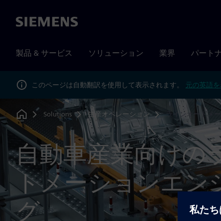
Siemens
製品 & サービス
ソリューション
業界
パート
このページは自動翻訳を使用して表示されます。
元の英語を
Solutions
生産オペレーション
ラインオートメー
Home
自動車産業向けの
トメーションエン
グ