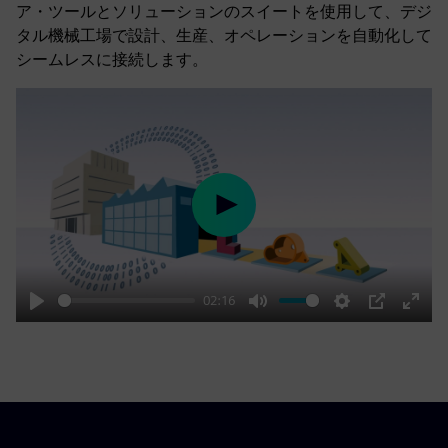
ア・ツールとソリューションのスイートを使用して、デジ
タル機械工場で設計、生産、オペレーションを自動化して
シームレスに接続します。
Play
02:16
Play
Mute
Settings
PIP
Enter
fulls