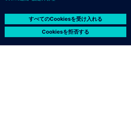
ビデオ
| シーメンスNX、セメントレス人工膝関節置換術
の開拓を促進
聴く
ポッドキャスト
| スマート・マシンとスマート・インダス
トリーの未来
ポッドキャスト
| 製造のスマート・デジタル・トランスフ
ォーメーション
ポッドキャスト
| スマート・マニュファクチャリングと持
続可能性
読む