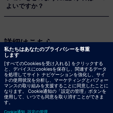
よいですか？
詳細はこちら。
視聴する
ビデオ
| 設計から金型まで: クワッドコプターを構築
オンデマンド・ウェビナー
| 部品製造を加速するHigh
Dynamic Turning (HDT)