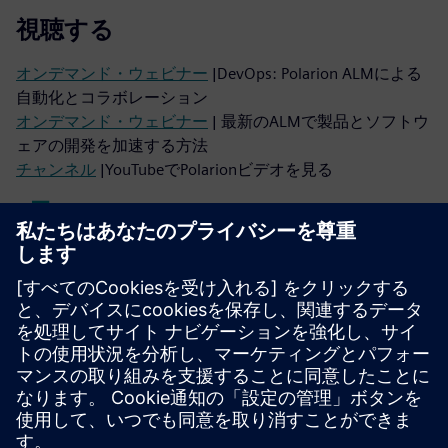
視聴する
オンデマンド・ウェビナー
|DevOps: Polarion ALMによる
自動化とコラボレーション
オンデマンド・ウェビナー
| 最新のALMで製品とソフトウ
ェアの開発を加速する方法
チャンネル
|YouTubeでPolarionビデオを見る
読む
ブログ
|複雑なソフトウェア開発を調整するPolarionの威
力
ケーススタディ
|要件管理の包括的なツールを手に入れる
ケーススタディ
|データの検索に費やす時間を65%以上短
縮