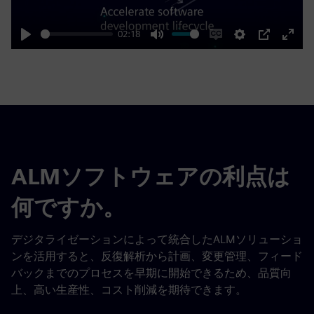
02:18
Play
Mute
Enable
Settings
PIP
Enter
captions
fulls
ALMソフトウェアの利点は
何ですか。
デジタライゼーションによって統合したALMソリューショ
ンを活用すると、反復解析から計画、変更管理、フィード
バックまでのプロセスを早期に開始できるため、品質向
上、高い生産性、コスト削減を期待できます。