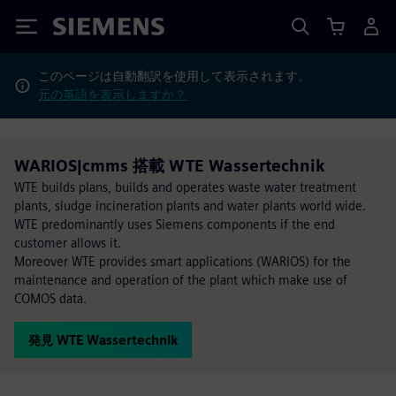
Siemens
このページは自動翻訳を使用して表示されます。
元の英語を表示しますか？
WARIOS|cmms 搭載 WTE Wassertechnik
WTE builds plans, builds and operates waste water treatment
plants, sludge incineration plants and water plants world wide.
WTE predominantly uses Siemens components if the end
customer allows it.
Moreover WTE provides smart applications (WARIOS) for the
maintenance and operation of the plant which make use of
COMOS data.
発見 WTE Wassertechnik