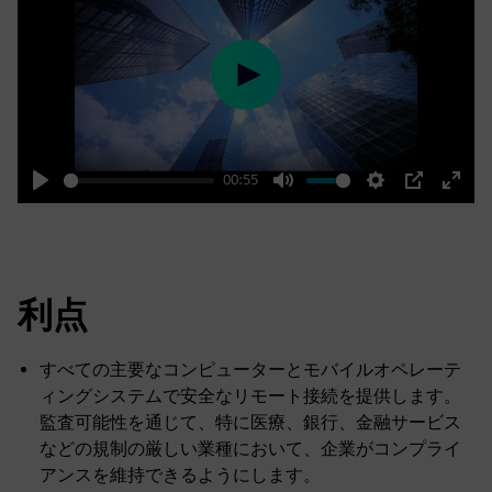
Play
00:55
Play
Mute
Settings
PIP
Enter
fulls
利点
すべての主要なコンピューターとモバイルオペレーテ
ィングシステムで安全なリモート接続を提供します。
監査可能性を通じて、特に医療、銀行、金融サービス
などの規制の厳しい業種において、企業がコンプライ
アンスを維持できるようにします。