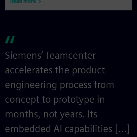
Read more
Siemens’ Teamcenter
S
accelerates the product
r
engineering process from
e
concept to prototype in
s
months, not years. Its
t
embedded AI capabilities [...]
o