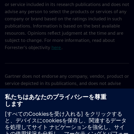
or service included in its research publications and does not
advise any person to select the products or services of any
company or brand based on the ratings included in such
publications. Information is based on the best available
resources. Opinions reflect judgment at the time and are
subject to change. For more information, read about
Forrester’s objectivity
here
.
Gartner does not endorse any company, vendor, product or
service depicted in its publications, and does not advise
technology users to select only those vendors with the
highest ratings or other designation. Gartner publications
consist of the opinions of Gartner’s business and
technology insights organization and should not be
construed as statements of fact. Gartner disclaims all
warranties, expressed or implied, with respect to this
publication, including any warranties of merchantability or