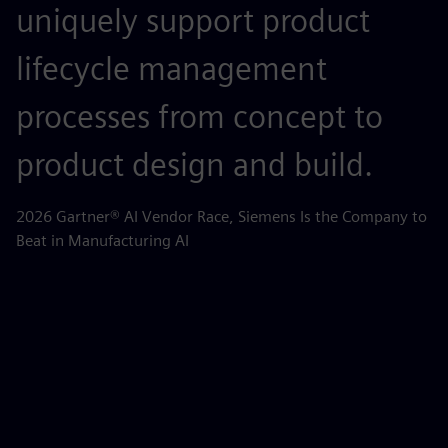
uniquely support product
r
lifecycle management
c
processes from concept to
p
product design and build.
o
m
2026 Gartner® AI Vendor Race, Siemens Is the Company to
Beat in Manufacturing AI
AB
la