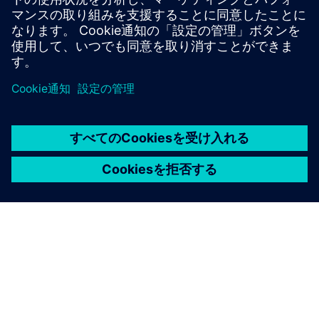
fitness for a particular purpose. GARTNER is a trademark of
Gartner, Inc. and/or its affiliates.