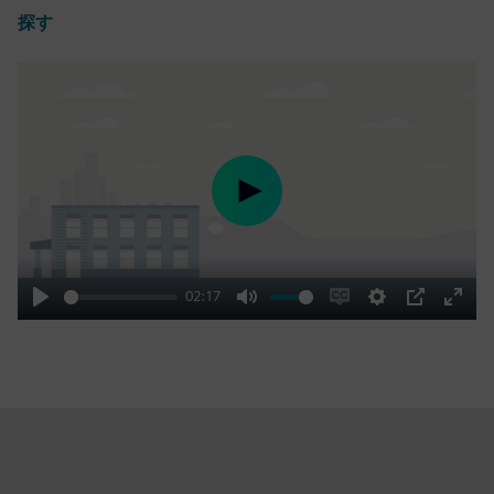
探す
Play
02:17
Play
Mute
Enable
Settings
PIP
Enter
captions
fulls