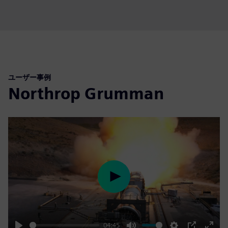
fulls
ユーザー事例
Northrop Grumman
Play
04:45