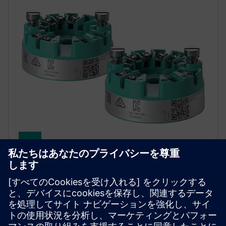
SITRANS TH320/TH420
SITRANS TH320/420は、信頼性の高い温度測定を実
現します。TH420のホットバックアップ機能によ
り、センサーが故障した場合でも、データ記録が途
切れることなく継続されます。