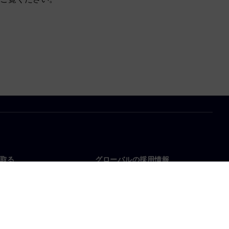
取る
グローバルの採用情報
い合わせ
仕事とキャリア
各地の事業拠点
募集中の職種