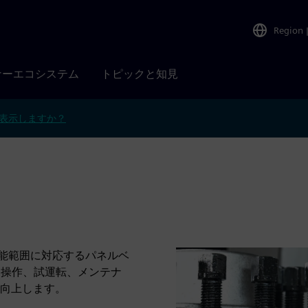
Region
ナーエコシステム
トピックと知見
表示しますか？
？
的な性能範囲に対応するパネルベ
。操作、試運転、メンテナ
向上します。