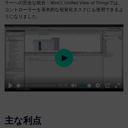
ラーへの完全な統合：WinCC Unified View of Thingsでは、
コントローラーを基本的な視覚化タスクにも使用できるよ
うになりました。
Play
02:24
Play
Mute
Settings
PIP
Enter
fulls
主な利点