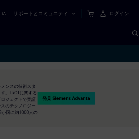
サポートとコミュニティ
ログイン
|
JA
A
シーメンスの技術スタ
。IT/OTに関する
発見 Siemens Advanta
客プロジェクトで実証
メンスのテクノロジー
8か国に約1000人の