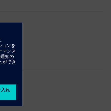
ート
ラン