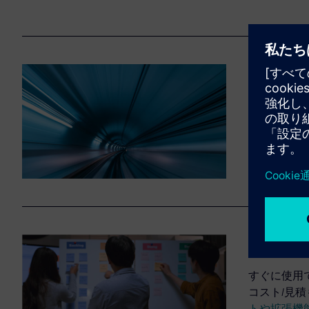
ファス
Micros
をオンライ
グなしで、
柔軟な
すぐに使用
コスト/見
トや拡張機