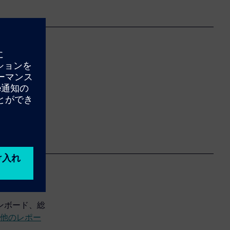
クトバックログ
再トレーニン
ンボード、総
他のレポー
。