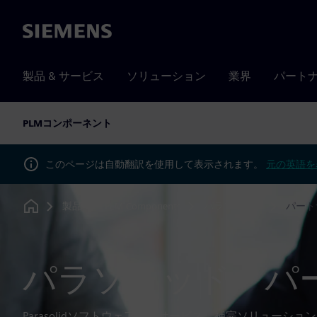
Siemens
製品 & サービス
ソリューション
業界
パート
PLMコンポーネント
このページは自動翻訳を使用して表示されます。
元の英語を
製品
PLM Components
パラソリッド
パート
Home
パラソリッド・パ
Parasolidソフトウェア開発サービス、補完ソリューシ