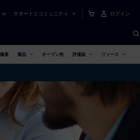
サポートとコミュニティ
ログイン
|
JA
A
概要
製品
オープン性
評価版
リソース