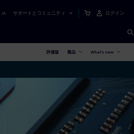
サポートとコミュニティ
ログイン
|
JA
A
評価版
製品
What's new