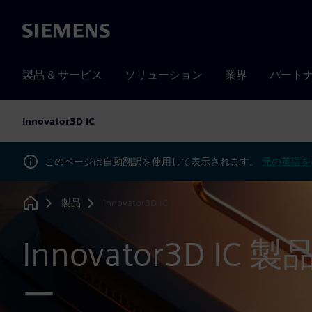
Siemens
製品 & サービス
ソリューション
業界
パート
Innovator3D IC
このページは自動翻訳を使用して表示されます。
元の英語を
製品
Innovator3D IC
Home
Innovator3D IC
ー