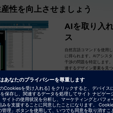
生産性を向上させましょう
AIを取り入
ス
自然言語コマンドを使用し
に得られます。AIアシス
干渉の問題を特定します。
連するデザイン要素を見つ
または変更し、作業上の好
テムがユーザーのやりとり
表示するので、複雑な3D