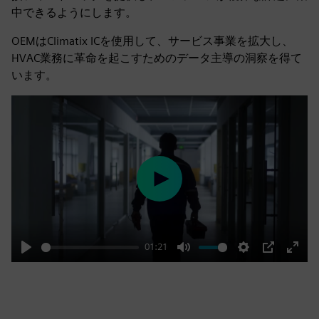
中できるようにします。
OEMはClimatix ICを使用して、サービス事業を拡大し、
HVAC業務に革命を起こすためのデータ主導の洞察を得て
います。
Play
01:21
Play
Mute
Settings
PIP
Enter
fulls