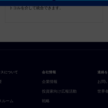
S400はBACnetやModbusなどの業界標準の通信プロ
トコルを介して統合できます。
ンスについて
会社情報
連絡を
要
企業情報
お問
投資家向け広報活動
世界
スルーム
戦略