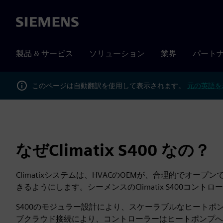
Siemens
製品 & サービス
ソリューション
業界
パート
このページは自動翻訳を使用して表示されます。
元の英語を
なぜClimatix S400 なの？
Climatixシステムは、HVACのOEMが、合理的でオ
きるようにします。シーメンスのClimatix S400コ
S400のモジュラー設計により、スケーラブルなヒート
ブクラウド接続により、コントローラーはヒートポンプへ