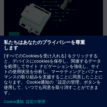
Magnetic expansion valve
Achieve up to 21% more heating and cooling power
with the MVL702, a magnetic expansion valve
offering unmatched speed and precision for heat
pumps and chillers.