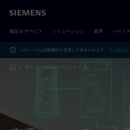
Siemens
製品 & サービス
ソリューション
業界
パート
このページは自動翻訳を使用して表示されます。
元の英語を
製品
Siemens eモビリティ
シフィニティ・コン
Home