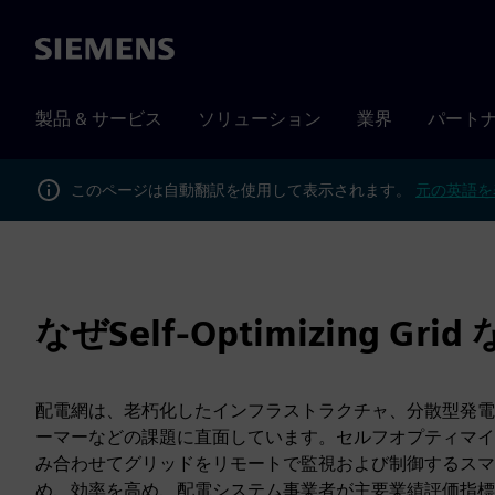
Siemens
製品 & サービス
ソリューション
業界
パート
このページは自動翻訳を使用して表示されます。
元の英語を
なぜSelf-Optimizing Gri
配電網は、老朽化したインフラストラクチャ、分散型発電
ーマーなどの課題に直面しています。セルフオプティマイ
み合わせてグリッドをリモートで監視および制御するスマ
め、効率を高め、配電システム事業者が主要業績評価指標