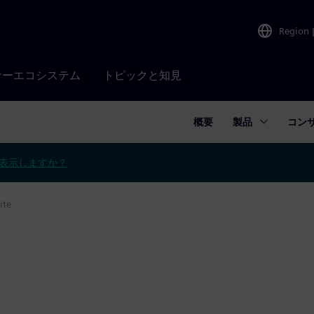
Region
ナーエコシステム
トピックと知見
概要
製品
コン
表示しますか？
ite