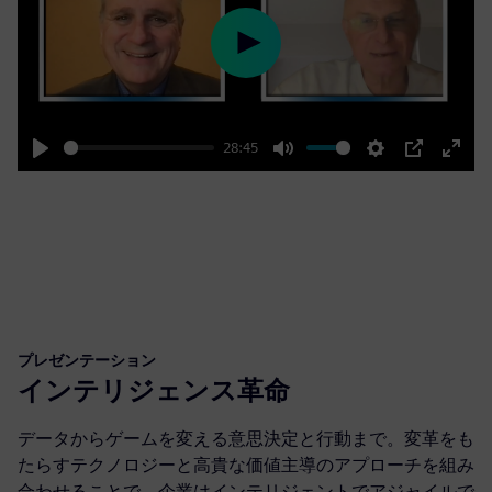
Play
28:45
Play
Mute
Settings
PIP
Enter
fulls
プレゼンテーション
インテリジェンス革命
データからゲームを変える意思決定と行動まで。変革をも
たらすテクノロジーと高貴な価値主導のアプローチを組み
合わせることで、企業はインテリジェントでアジャイルで