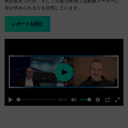
何が変わったか、そして今後10年間で自動車メーカーに
何が求められるかを説明しています。
レポートを読む
Play
30:01
Play
Mute
Settings
PIP
Enter
fulls