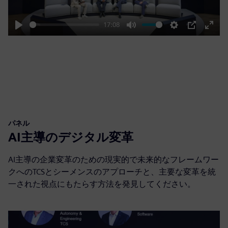
17:08
Play
Mute
Settings
PIP
Enter
fulls
パネル
AI主導のデジタル変革
AI主導の企業変革のための現実的で未来的なフレームワー
クへのTCSとシーメンスのアプローチと、主要な変革を統
一された視点にもたらす方法を発見してください。