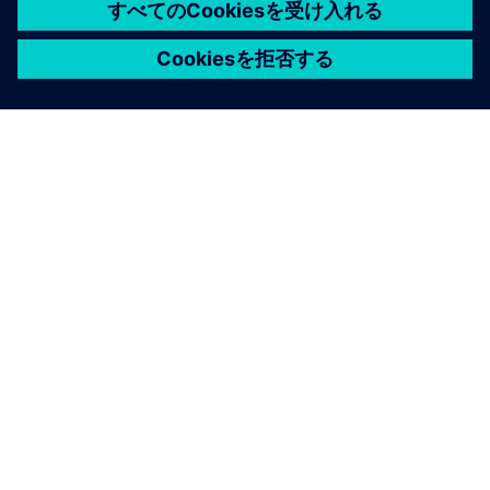
ブログ
多分野開発には多分野が必要です
製品の複雑さは増し続けており、減速の兆しは見ら
れません。メーカーは、この複雑さを活用して競争
上の優位性を生み出しながら、製品ライフサイクル
全体にわたって持続可能性を重視する必要がありま
す。