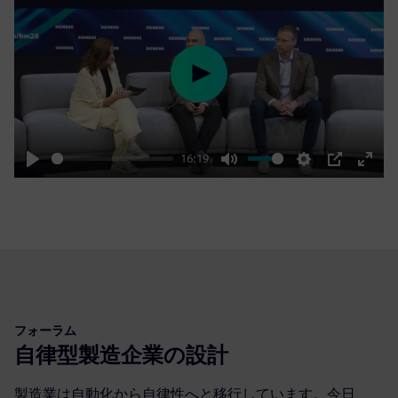
Play
16:19
Play
Mute
Settings
PIP
Enter
fulls
フォーラム
自律型製造企業の設計
製造業は自動化から自律性へと移行しています。今日、