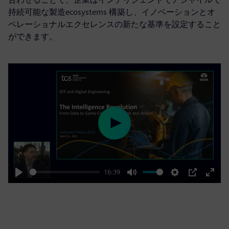
持続可能な製造ecosystems 構築し、イノベーションとオ
ペレーショナルエクセレンスの新たな基準を設定すること
ができます。
Play
16:39
Play
Mute
Settings
PIP
Enter
fulls