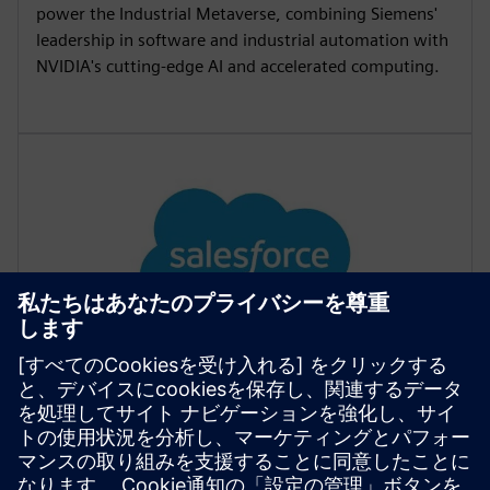
power the Industrial Metaverse, combining Siemens'
leadership in software and industrial automation with
NVIDIA's cutting-edge AI and accelerated computing.
Salesforce
The Siemens and Salesforce partnership unites leading