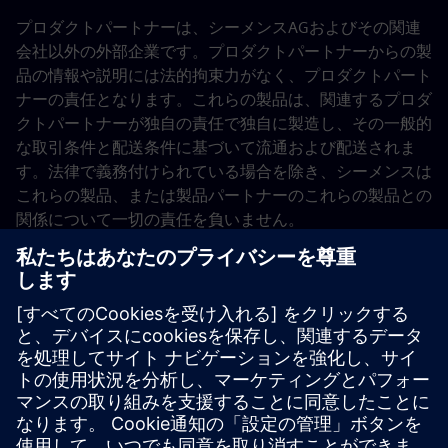
プロダクトパートナーは、シーメンスAGおよびその関連
会社以外の外部企業です。プロダクトパートナーからの製
品の情報や説明には法的拘束力がなく、プロダクトパート
ナーの責任となります。これらの製品は、関連するプロダ
クトパートナーが独自の責任で独自に製造し、その一般的
な取引条件と配送条件に基づいて流通および配送されま
す。法律で義務付けられている場合を除き、シーメンスは
これらの製品、または製品パートナーのこれらの製品との
関係について一切の責任を負いません。
この情報と説明は細心の注意を払って編集されています。
ただし、シーメンスは、製品パートナーから提供されたデ
ータの完全性、正確性、最新性を確認することはできませ
ん。したがって、個々の情報項目が間違っている、不完全
である、または最新ではない可能性を排除することはでき
ません。法律で義務付けられている場合を除き、シーメン
スはユーザー自身のデータまたは製品の使いやすさについ
て一切の責任を負いません。