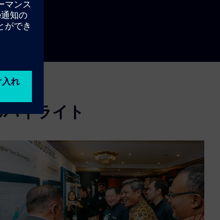
er
lscreen
のハイライト