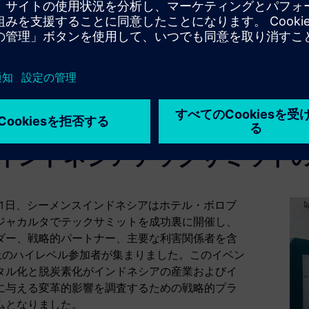
Mute
Settings
PIP
Ent
ful
インドネシアテックサミット
月11日、シーメンスインドネシアはホテル・ボロブ
ジャカルタでテックサミットを成功裏に開催し、
ダー、戦略的パートナー、主要な利害関係者を含
以上のハイレベル参加者が集まりました。このイベン
タル化と脱炭素化がインドネシアの産業およびイ
に与える変革的影響を調査するための戦略的プラ
ムとなりました。